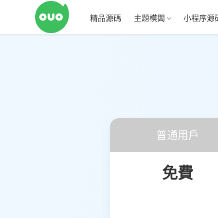
精品源碼
主題模闆
小程序源
普通用戶
免費