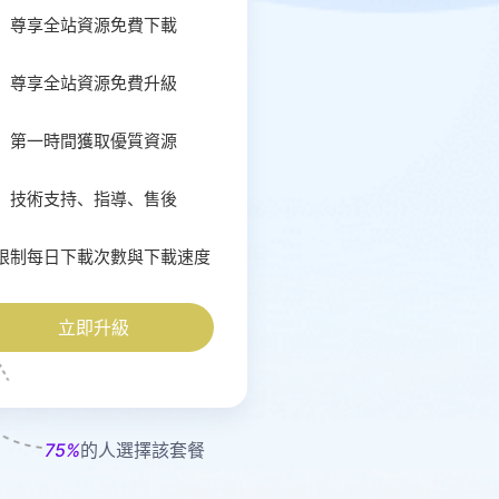
尊享全站資源免費下載
尊享全站資源免費升級
第一時間獲取優質資源
技術支持、指導、售後
限制每日下載次數與下載速度
立即升級
75%
的人選擇該套餐