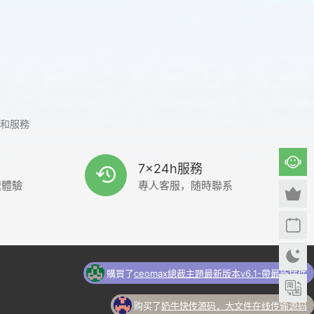
和服務
7x24h服務
速體驗
專人客服，随時聯系
購買了
ceomax總裁主題最新版本v6.1-帶最新插件
购买了
奶牛快传源码，大文件在线传输源码