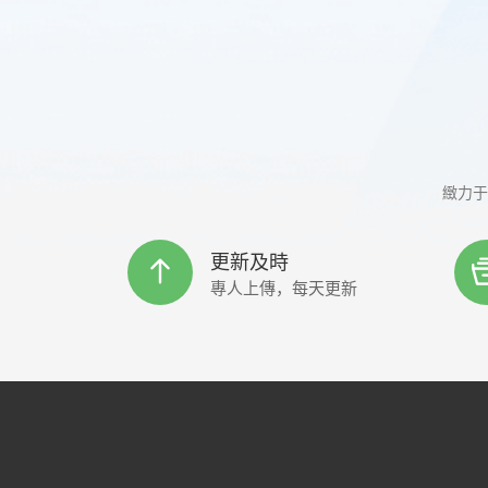
緻力于
更新及時
專人上傳，每天更新
新版本v
去瞅瞅看