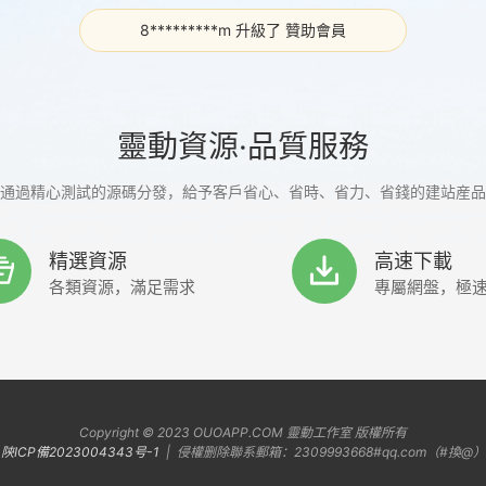
8*********m 升級了 贊助會員
u***************6 升級了 終身會員
8*********m 升級了 終身會員
靈動資源·品質服務
通過精心測試的源碼分發，給予客戶省心、省時、省力、省錢的建站産品
精選資源
高速下載
各類資源，滿足需求
專屬網盤，極
Copyright © 2023 OUOAPP.COM 靈動工作室 版權所有
陝ICP備2023004343号-1
| 侵權删除聯系郵箱：2309993668#qq.com（#換@）